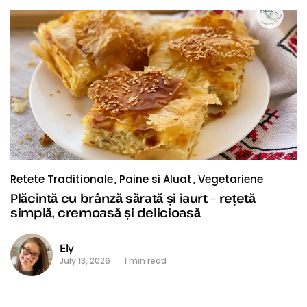
Retete Traditionale
Paine si Aluat
Vegetariene
Plăcintă cu brânză sărată și iaurt – rețetă
simplă, cremoasă și delicioasă
Ely
July 13, 2026
1 min read