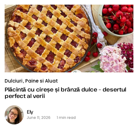
Dulciuri
Paine si Aluat
Plăcintă cu cireșe și brânză dulce – desertul
perfect al verii
Ely
June 11, 2026
1 min read