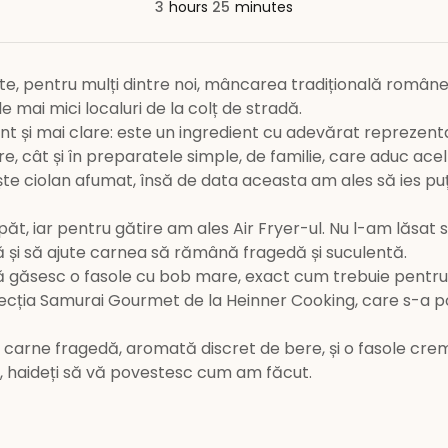
3
hours
25
minutes
e, pentru mulți dintre noi, mâncarea tradițională românea
mai mici localuri de la colț de stradă.
unt și mai clare: este un ingredient cu adevărat reprezent
 cât și în preparatele simple, de familie, care aduc acel 
ește ciolan afumat, însă de data aceasta am ales să ies puți
t, iar pentru gătire am ales Air Fryer-ul. Nu l-am lăsat s
și să ajute carnea să rămână fragedă și suculentă.
 să găsesc o fasole cu bob mare, exact cum trebuie pentru
lecția Samurai Gourmet de la Heinner Cooking, care s-a p
t: carne fragedă, aromată discret de bere, și o fasole cr
a, haideți să vă povestesc cum am făcut.