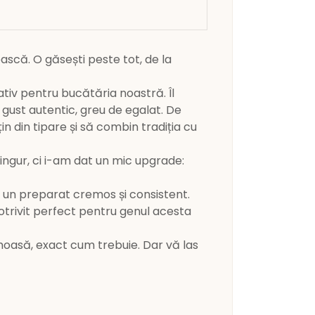
scă. O găsești peste tot, de la
ativ pentru bucătăria noastră. Îl
gust autentic, greu de egalat. De
n din tipare și să combin tradiția cu
ingur, ci i-am dat un mic upgrade:
 un preparat cremos și consistent.
otrivit perfect pentru genul acesta
emoasă, exact cum trebuie. Dar vă las