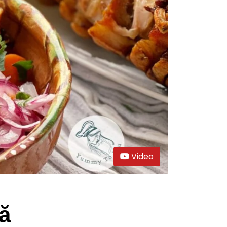
Video
ă