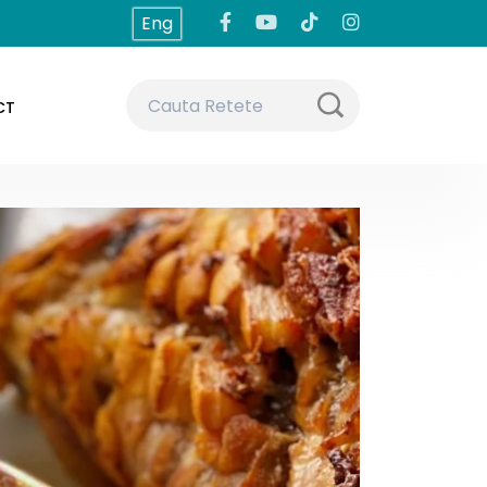
Eng
CT