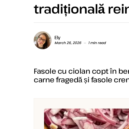
tradițională re
Ely
March 26, 2026
1 min read
Fasole cu ciolan copt în bere
carne fragedă și fasole cr