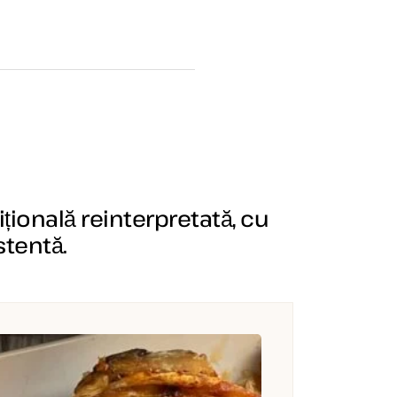
ițională reinterpretată, cu
stentă.