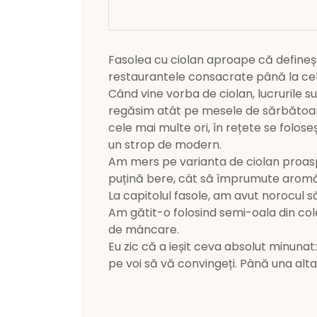
Fasolea cu ciolan aproape că defineșt
restaurantele consacrate până la cele 
Când vine vorba de ciolan, lucrurile s
regăsim atât pe mesele de sărbătoare,
cele mai multe ori, în rețete se folos
un strop de modern.
Am mers pe varianta de ciolan proaspă
puțină bere, cât să împrumute aromă 
La capitolul fasole, am avut norocul
Am gătit-o folosind semi-oala din co
de mâncare.
Eu zic că a ieșit ceva absolut minuna
pe voi să vă convingeți. Până una alt