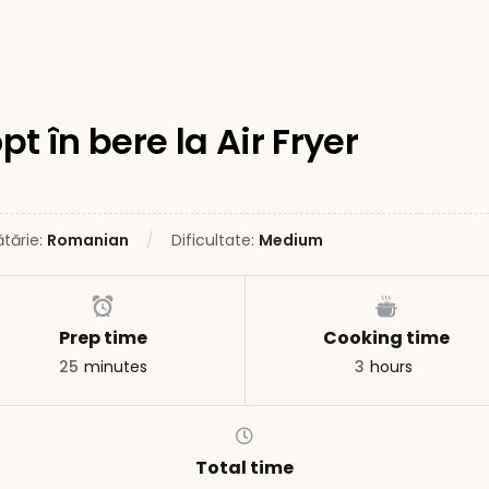
pt în bere la Air Fryer
tărie:
Romanian
Dificultate:
Medium
Prep time
Cooking time
25
minutes
3
hours
Total time