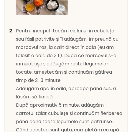
Pentru început, tocăm ciolanul în cubulețe
sau fâșii potrivite și îl adăugăm, împreună cu
morcovul ras, la călit direct în oală (eu am
folosit o oală de 3 L). După ce morcovul s-a
înmuiat ușor, adăugăm restul legumelor
tocate, amestecăm și continuăm gătirea
timp de 2–3 minute.
Adăugăm apă în oală, aproape până sus, și
lăsăm să fiarbă.
După aproximativ 5 minute, adăugăm
cartoful tăiat cubulețe și continuăm fierberea
până când toate legumele sunt pătrunse.
Când acestea sunt gata, completăm cu apă