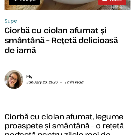
Supe
Ciorbă cu ciolan afumat și
smântână – Rețetă delicioasă
de iarnă
Ely
January 23, 2026
1 min read
Ciorbă cu ciolan afumat, legume
proaspete și smântână – o rețetă
perfectă pentru zilele reci de