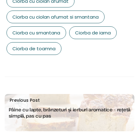
Ciorba cu ciolan afumat
Ciorba cu ciolan afumat si smantana
Ciorba cu smantana
Ciorba de iarna
Ciorba de toamna
Previous Post
Pâine cu lapte, brânzeturi și ierburi aromatice – rețetă
simplă, pas cu pas