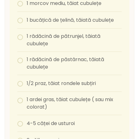
1 morcov mediu, tăiat cubulețe
1 bucățică de țelină, tăiată cubulețe
1 rădăcină de pătrunjel, tăiată
cubulețe
1 rădăcină de păstârnac, tăiată
cubulețe
1/2 praz, tăiat rondele subțiri
1 ardei gras, tăiat cubulețe ( sau mix
colorat)
4-5 căței de usturoi