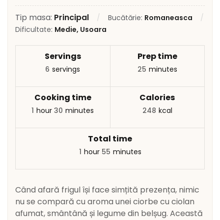
Tip masa:
Principal
Bucătărie:
Romaneasca
Dificultate:
Medie, Usoara
Servings
Prep time
6
servings
25
minutes
Cooking time
Calories
1
hour
30
minutes
248
kcal
Total time
1
hour
55
minutes
Când afară frigul își face simțită prezența, nimic
nu se compară cu aroma unei ciorbe cu ciolan
afumat, smântână și legume din belșug. Această