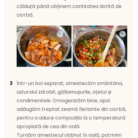
călduță până obținem cantitatea dorită de
ciorbă.
Într-un bol separat, amestecăm smântâna,
usturoiul zdrobit, gălbenușurile, oțetul și
condimentele. Omogenizăm bine, apoi
adăugăm treptat zeamă fierbinte din ciorbă,
pentru a aduce compoziția la o temperatură
apropiată de cea din oală.
Turnăm amestecul obținut în oală, potrivim