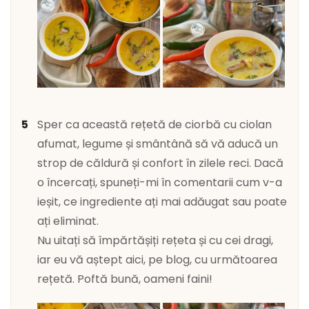
Sper ca această rețetă de ciorbă cu ciolan
afumat, legume și smântână să vă aducă un
strop de căldură și confort în zilele reci. Dacă
o încercați, spuneți-mi în comentarii cum v-a
ieșit, ce ingrediente ați mai adăugat sau poate
ați eliminat.
Nu uitați să împărtășiți rețeta și cu cei dragi,
iar eu vă aștept aici, pe blog, cu următoarea
rețetă. Poftă bună, oameni faini!