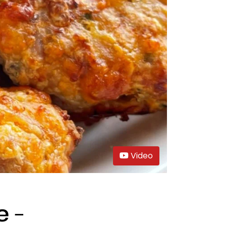
Video
e –