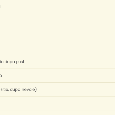
i
oia dupa gust
nă
ziție, după nevoie)