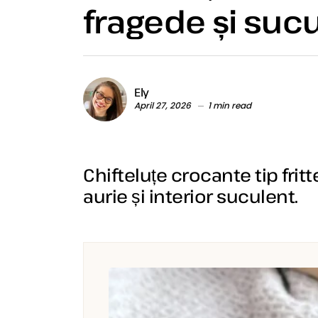
fragede și sucu
Ely
April 27, 2026
1 min read
Chifteluțe crocante tip frit
aurie și interior suculent.