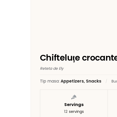
Chifteluțe crocant
Reteta de Ely
Tip masa:
Appetizers, Snacks
Bu
Servings
12
servings