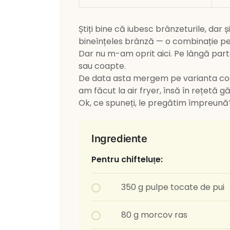
Știți bine că iubesc brânzeturile, dar
bineînțeles brânză — o combinație per
Dar nu m-am oprit aici. Pe lângă partea
sau coapte.
De data asta mergem pe varianta coap
am făcut la air fryer, însă în rețetă gă
Ok, ce spuneți, le pregătim împreună
Ingrediente
Pentru chifteluțe:
350 g pulpe tocate de pui
80 g morcov ras