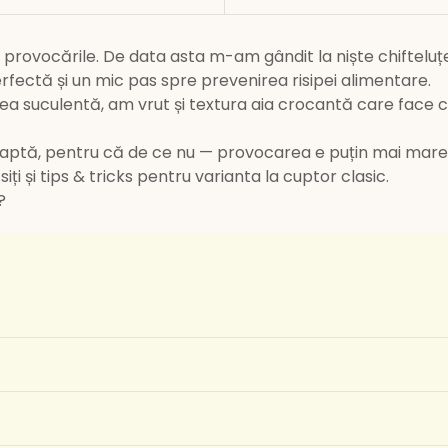
 și provocările. De data asta m-am gândit la niște chiftelu
fectă și un mic pas spre prevenirea risipei alimentare.
 suculentă, am vrut și textura aia crocantă care face chifte
tă, pentru că de ce nu — provocarea e puțin mai mare, d
siți și tips & tricks pentru varianta la cuptor clasic.
?