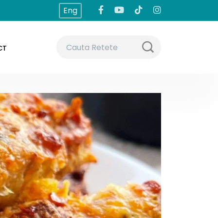
Eng
CT