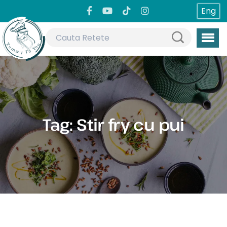
Eng
Tag:
Stir fry cu pui