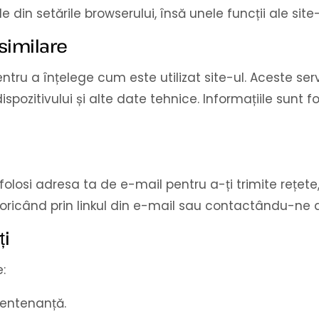
e din setările browserului, însă unele funcții ale sit
 similare
ntru a înțelege cum este utilizat site-ul. Aceste ser
 dispozitivului și alte date tehnice. Informațiile sunt f
olosi adresa ta de e-mail pentru a-ți trimite rețete
oricând prin linkul din e-mail sau contactându-ne d
ți
:
 mentenanță.