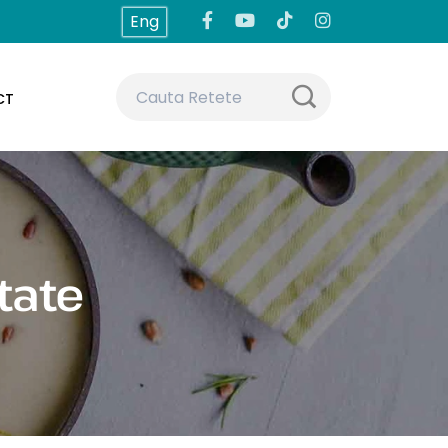
Eng
CT
tate