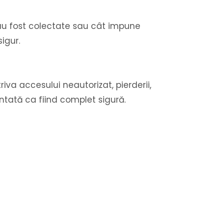
au fost colectate sau cât impune
igur.
va accesului neautorizat, pierderii,
antată ca fiind complet sigură.