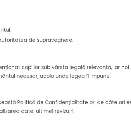
ntul.
autoritatea de supraveghere.
enționat copiilor sub vârsta legală relevantă, iar no
mântul necesar, acolo unde legea îl impune.
astă Politică de Confidențialitate ori de câte ori e
zarea datei ultimei revizuiri.